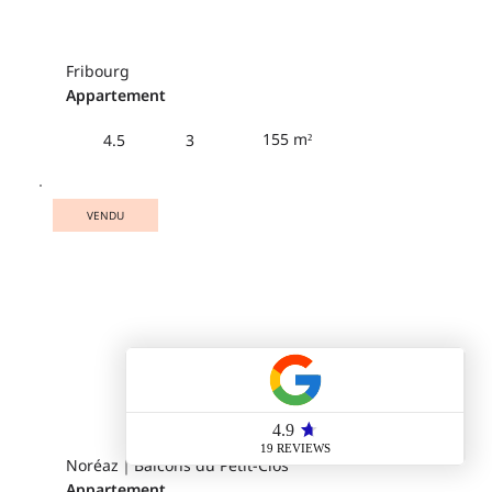
Fribourg
Appartement
155 m²
4.5
3
VENDU
Noréaz｜Balcons du Petit-Clos
Appartement