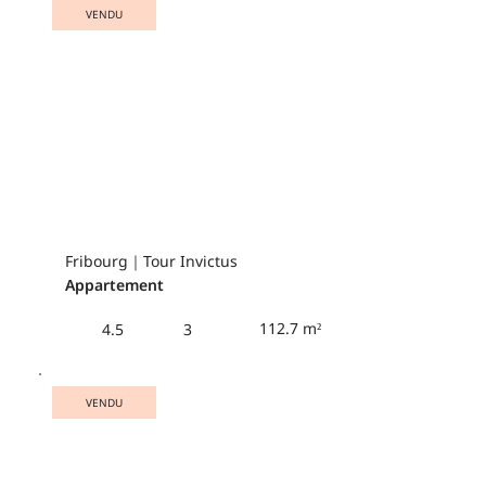
VENDU
Fribourg｜Tour Invictus
Appartement
112.7 m²
4.5
3
VENDU