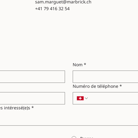
sam.marguet@marbrick.ch
+41 79 416 32 54
Nom
*
Numéro de téléphone
*
s intéressé(e)s
*