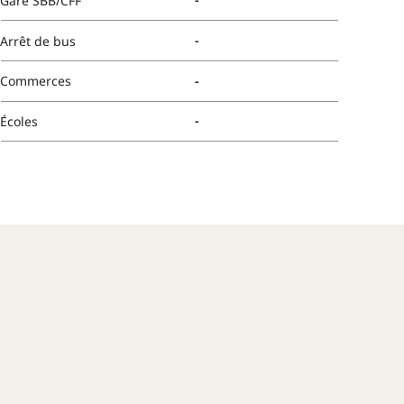
Gare SBB/CFF
-
Arrêt de bus
-
Commerces
-
Écoles