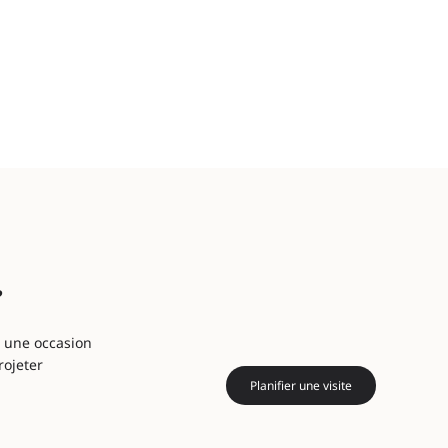
?
, une occasion
rojeter
Planifier une visite