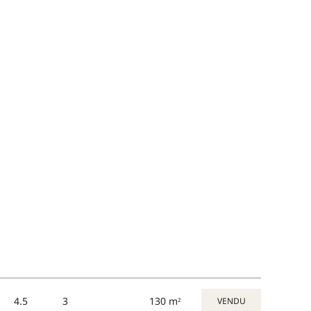
3
4.5
130 m²
VENDU