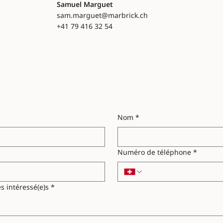
Samuel Marguet
sam.marguet@marbrick.ch
+41 79 416 32 54
Nom
*
Numéro de téléphone
*
s intéressé(e)s
*