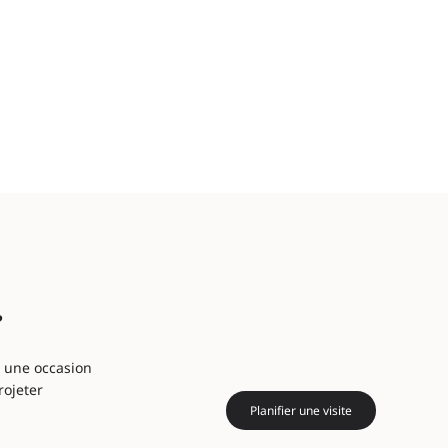
?
, une occasion
rojeter
Planifier une visite