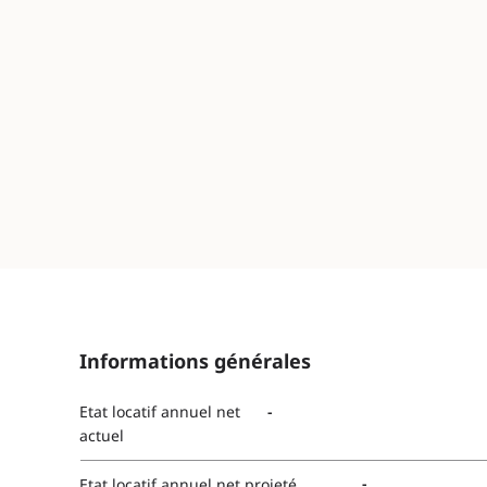
Informations générales
-
Etat locatif annuel net
actuel
-
Etat locatif annuel net projeté