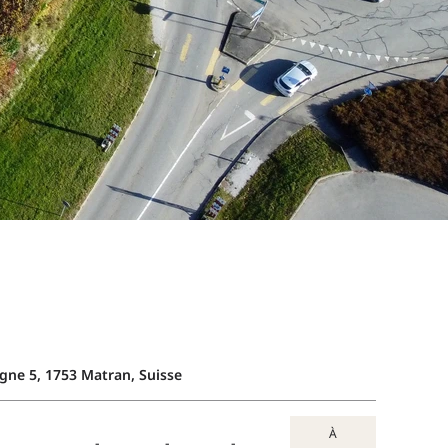
agne 5, 1753 Matran, Suisse
À
-
-
-