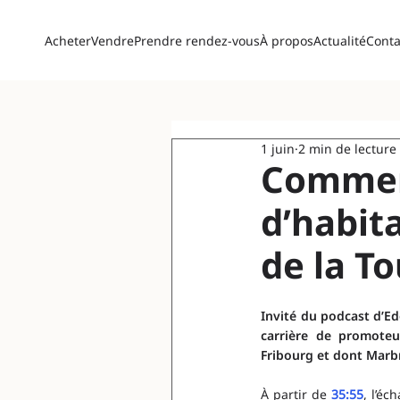
Acheter
Vendre
Prendre rendez-vous
À propos
Actualité
Conta
1 juin
2 min de lecture
Commen
d’habit
de la To
Invité du podcast d’Ed
carrière de promoteur
Fribourg et dont Marbr
À partir de
35:55
, l’éc