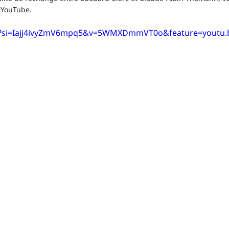
 YouTube.
?si=Iajj4ivyZmV6mpq5&v=5WMXDmmVT0o&feature=youtu.